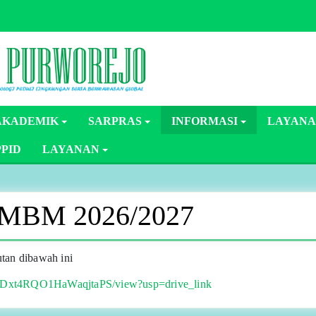
AKADEMIK
SARPRAS
INFORMASI
LAYANA
PPID
LAYANAN
BM 2026/2027
utan dibawah ini
EE8Dxt4RQO1HaWaqjtaPS/view?usp=drive_link