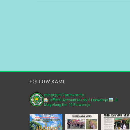
FOLLOW KAMI
mtsnegeri2purworejo
Official Account MTsN 2 Purworejo
Jl.
Magelang Km 12 Purworejo