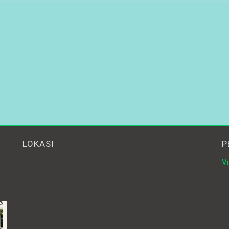
LOKASI
P
Vi