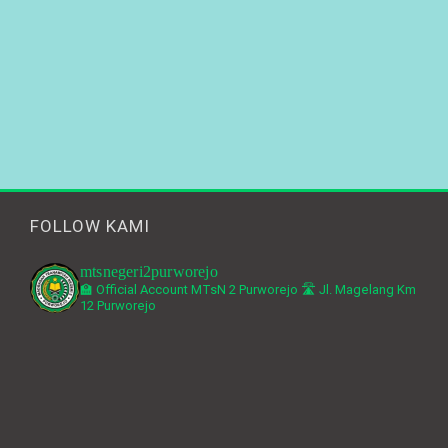
FOLLOW KAMI
mtsnegeri2purworejo
🏫 Official Account MTsN 2 Purworejo
🛣️ Jl. Magelang Km
12 Purworejo