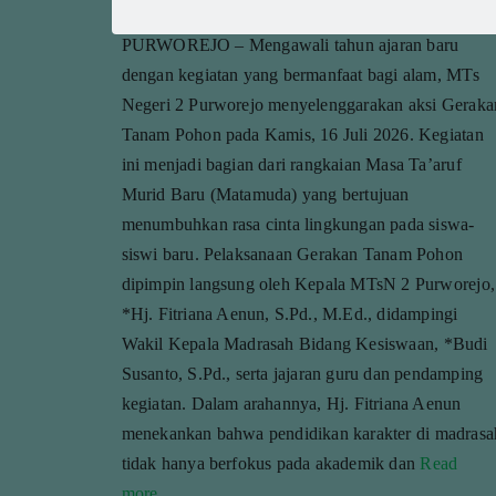
adminmts2
PURWOREJO – Mengawali tahun ajaran baru
dengan kegiatan yang bermanfaat bagi alam, MTs
Negeri 2 Purworejo menyelenggarakan aksi Geraka
Tanam Pohon pada Kamis, 16 Juli 2026. Kegiatan
ini menjadi bagian dari rangkaian Masa Ta’aruf
Murid Baru (Matamuda) yang bertujuan
menumbuhkan rasa cinta lingkungan pada siswa-
siswi baru. Pelaksanaan Gerakan Tanam Pohon
dipimpin langsung oleh Kepala MTsN 2 Purworejo,
*Hj. Fitriana Aenun, S.Pd., M.Ed., didampingi
Wakil Kepala Madrasah Bidang Kesiswaan, *Budi
Susanto, S.Pd., serta jajaran guru dan pendamping
kegiatan. Dalam arahannya, Hj. Fitriana Aenun
menekankan bahwa pendidikan karakter di madrasa
tidak hanya berfokus pada akademik dan
Read
more…