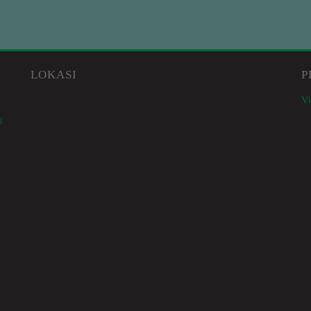
LOKASI
P
Vi
g