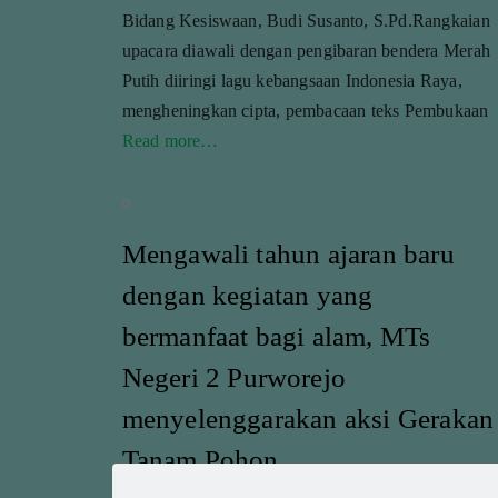
Bidang Kesiswaan, Budi Susanto, S.Pd.Rangkaian
upacara diawali dengan pengibaran bendera Merah
Putih diiringi lagu kebangsaan Indonesia Raya,
mengheningkan cipta, pembacaan teks Pembukaan
Read more…
Mengawali tahun ajaran baru
dengan kegiatan yang
bermanfaat bagi alam, MTs
Negeri 2 Purworejo
menyelenggarakan aksi Gerakan
Tanam Pohon