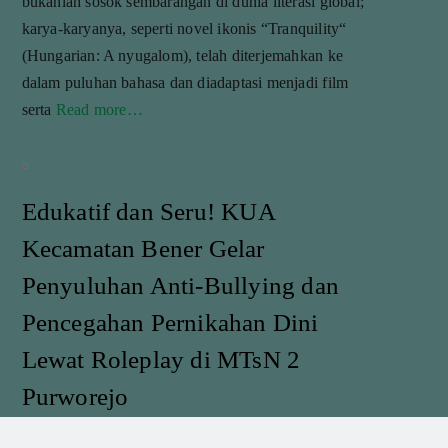
bukanlah sosok sembarangan di dunia literasi global;
karya-karyanya, seperti novel ikonis “Tranquility“
(Hungarian: A nyugalom), telah diterjemahkan ke
dalam puluhan bahasa dan diadaptasi menjadi film
serta
Read more…
Edukatif dan Seru! KUA
Kecamatan Bener Gelar
Penyuluhan Anti-Bullying dan
Pencegahan Pernikahan Dini
Lewat Roleplay di MTsN 2
Purworejo
16 July 2026
adminmts2