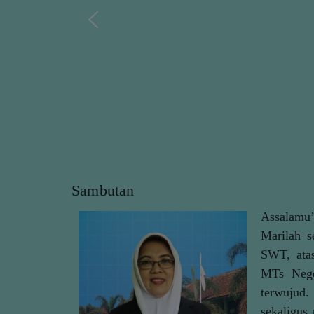
Sambutan
Assalamu
Marilah s
SWT, atas
MTs Neger
terwujud.
sekaligus