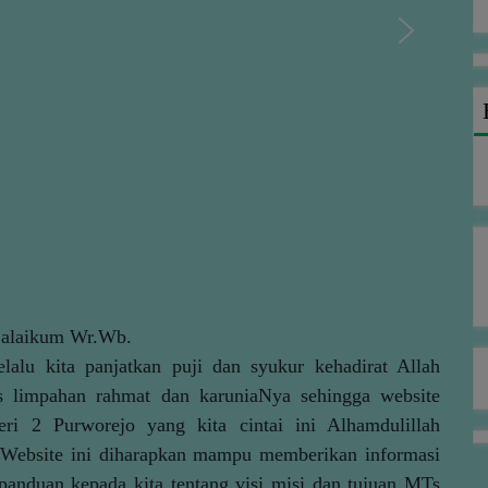
’alaikum Wr.Wb.
elalu kita panjatkan puji dan syukur kehadirat Allah
 limpahan rahmat dan karuniaNya sehingga website
i 2 Purworejo yang kita cintai ini Alhamdulillah
 Website ini diharapkan mampu memberikan informasi
 panduan kepada kita tentang visi misi dan tujuan MTs