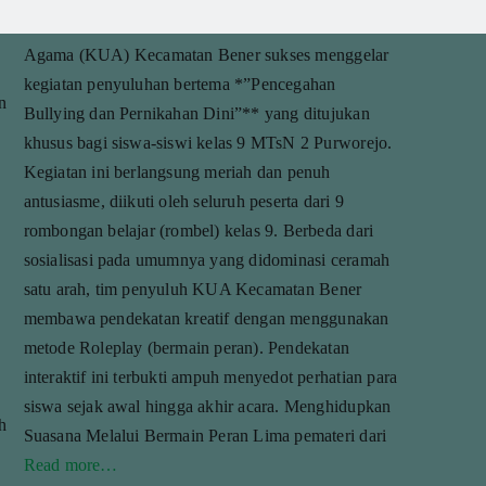
*PURWOREJO, 16 Juli 2026. Kantor Urusan
Agama (KUA) Kecamatan Bener sukses menggelar
kegiatan penyuluhan bertema *”Pencegahan
n
Bullying dan Pernikahan Dini”** yang ditujukan
khusus bagi siswa-siswi kelas 9 MTsN 2 Purworejo.
Kegiatan ini berlangsung meriah dan penuh
antusiasme, diikuti oleh seluruh peserta dari 9
rombongan belajar (rombel) kelas 9. Berbeda dari
sosialisasi pada umumnya yang didominasi ceramah
satu arah, tim penyuluh KUA Kecamatan Bener
membawa pendekatan kreatif dengan menggunakan
metode Roleplay (bermain peran). Pendekatan
interaktif ini terbukti ampuh menyedot perhatian para
siswa sejak awal hingga akhir acara. Menghidupkan
h
Suasana Melalui Bermain Peran Lima pemateri dari
Read more…