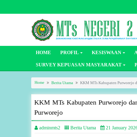
Skip
to
content
HOME
PROFIL
KESISWAAN
SURVEY KEPUASAN MASYARAKAT
Home
Berita Utama
KKM MTs Kabupaten Purworejo dan
KKM MTs Kabupaten Purworejo dan P
Purworejo
adminmts2
Berita Utama
21 January 202