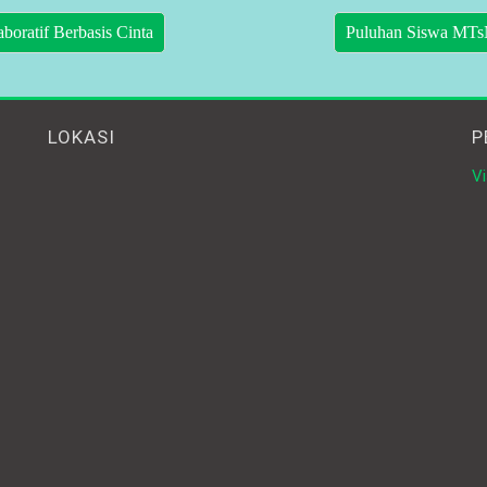
oratif Berbasis Cinta
Puluhan Siswa MTsN
LOKASI
P
Vi