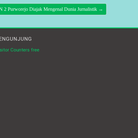
 2 Purworejo Diajak Mengenal Dunia Jurnalistik →
ENGUNJUNG
sitor Counters free