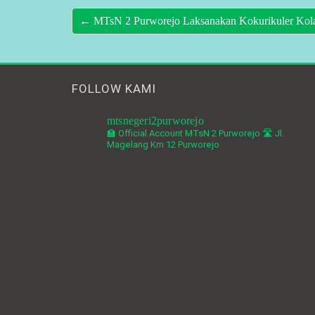
← MTsN 2 Purworejo Laksanakan Kokurikuler Kolab
FOLLOW KAMI
mtsnegeri2purworejo
🏫 Official Account MTsN 2 Purworejo
🛣️ Jl.
Magelang Km 12 Purworejo