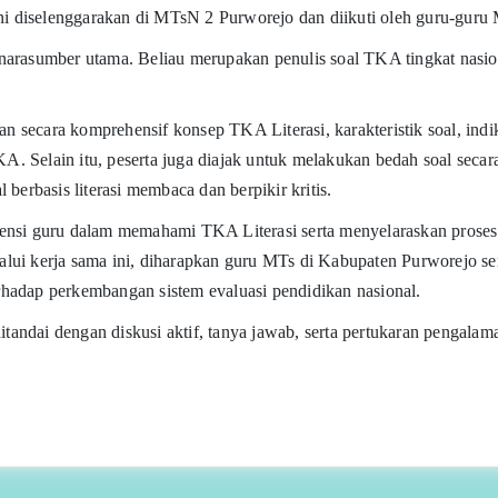
 diselenggarakan di MTsN 2 Purworejo dan diikuti oleh guru-guru
 narasumber utama. Beliau merupakan penulis soal TKA tingkat nas
ecara komprehensif konsep TKA Literasi, karakteristik soal, indikat
. Selain itu, peserta juga diajak untuk melakukan bedah soal seca
al berbasis literasi membaca dan berpikir kritis.
ensi guru dalam memahami TKA Literasi serta menyelaraskan proses
Melalui kerja sama ini, diharapkan guru MTs di Kabupaten Purworejo
terhadap perkembangan sistem evaluasi pendidikan nasional.
ditandai dengan diskusi aktif, tanya jawab, serta pertukaran pengal