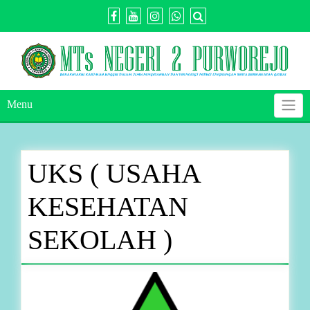
Skip
to
content
Menu
UKS ( USAHA
KESEHATAN
SEKOLAH )