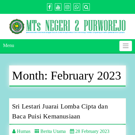
Skip
to
content
Menu
Month:
February 2023
Sri Lestari Juarai Lomba Cipta dan
Baca Puisi Kemanusiaan
Humas
Berita Utama
28 February 2023