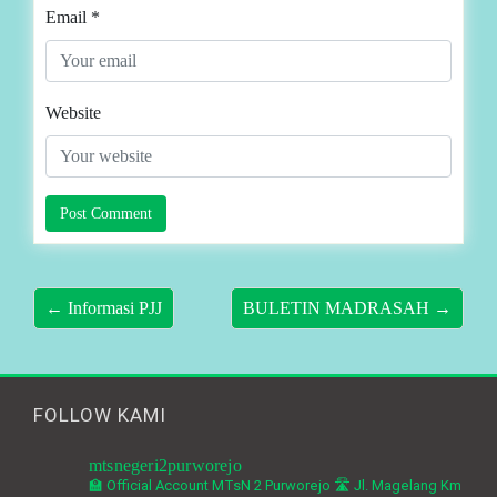
Email
*
Website
← Informasi PJJ
BULETIN MADRASAH →
FOLLOW KAMI
mtsnegeri2purworejo
🏫 Official Account MTsN 2 Purworejo
🛣️ Jl. Magelang Km