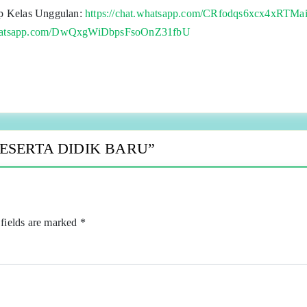
pp Kelas Unggulan:
https://chat.whatsapp.com/CRfodqs6xcx4xRTM
.whatsapp.com/DwQxgWiDbpsFsoOnZ31fbU
ESERTA DIDIK BARU
”
fields are marked
*