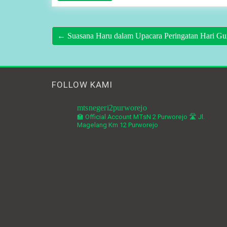
← Suasana Haru dalam Upacara Peringatan Hari Gu
FOLLOW KAMI
mtsnegeri2purworejo
🏫 Official Account MTsN 2 Purworejo
🛣️ Jl.
Magelang Km 12 Purworejo