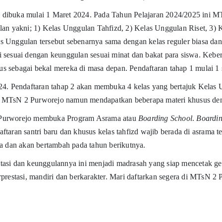
 dibuka mulai 1 Maret 2024. Pada Tahun Pelajaran 2024/2025 ini 
ulan yakni; 1) Kelas Unggulan Tahfizd, 2) Kelas Unggulan Riset, 3)
s Unggulan tersebut sebenarnya sama dengan kelas reguler biasa d
i sesuai dengan keunggulan sesuai minat dan bakat para siswa. Kebe
s sebagai bekal mereka di masa depan. Pendaftaran tahap 1 mulai 1 
024. Pendaftaran tahap 2 akan membuka 4 kelas yang bertajuk Kela
r di MTsN 2 Purworejo namun mendapatkan beberapa materi khusus de
2 Purworejo membuka Program Asrama atau
Boarding School
.
Boardin
ftaran santri baru dan khusus kelas tahfizd wajib berada di asrama 
ma dan akan bertambah pada tahun berikutnya.
stasi dan keunggulannya ini menjadi madrasah yang siap mencetak
prestasi, mandiri dan berkarakter. Mari daftarkan segera di MTsN 2 