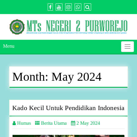
Skip
to
content
Menu
Month:
May 2024
Kado Kecil Untuk Pendidikan Indonesia
Humas
Berita Utama
2 May 2024