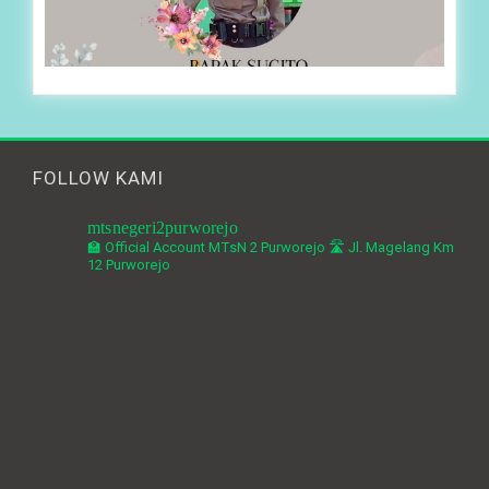
FOLLOW KAMI
mtsnegeri2purworejo
🏫 Official Account MTsN 2 Purworejo
🛣️ Jl. Magelang Km
12 Purworejo