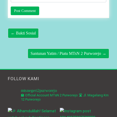
← Bakti Sosial
Santunan Yatim / Piatu MTsN 2 Purworejo →
FOLLOW KAMI
mtsnegeri2purworejo
🏫 Official Account MTsN 2 Purworejo
🛣️ Jl. Magelang Km
12 Purworejo