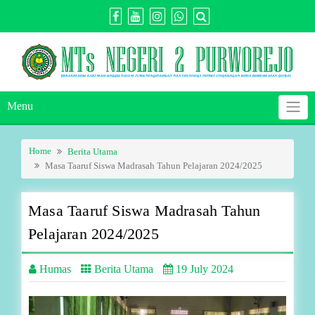
Skip
to
content
Menu
Home
Berita Utama
Masa Taaruf Siswa Madrasah Tahun Pelajaran 2024/2025
Masa Taaruf Siswa Madrasah Tahun
Pelajaran 2024/2025
Humas
Berita Utama
19 July 2024